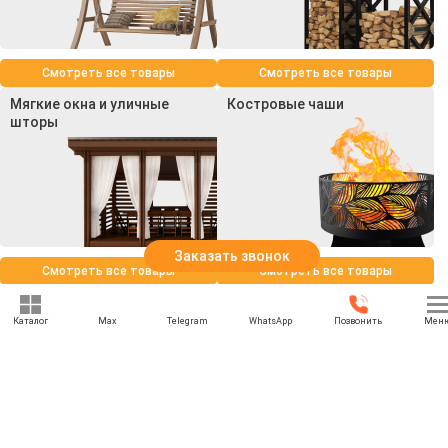
Смотреть все товары
Смотреть все товары
Мягкие окна и уличные
Костровые чаши
шторы
Заказать звонок
Смотреть все товары
Смотреть все товары
Каталог
Max
Telegram
WhatsApp
Позвонить
Мен
+7 (969) 777-85-85
rbesedka@gmail.com