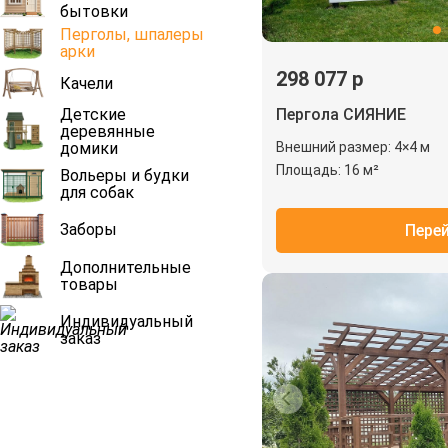
бытовки
Перголы, шпалеры
арки
298 077 р
Качели
Детские
Пергола СИЯНИЕ
деревянные
домики
Внешний размер: 4×4 м
Площадь: 16 м²
Вольеры и будки
для собак
Заборы
Пере
Дополнительные
товары
Индивидуальный
заказ